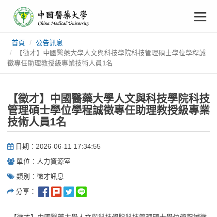
中
跳
To
到
主
國
要
na
首頁
公告訊息
:::
內
醫
【徵才】中國醫藥大學人文與科技學院科技管理碩士學位學程誠
容
徵專任助理教授級專業技術人員1名
藥
【徵才】中國醫藥大學人文與科技學院科技
大
管理碩士學位學程誠徵專任助理教授級專業
技術人員1名
學
日期：2026-06-11 17:34:55
單位：人力資源室
類別：徵才訊息
分享：