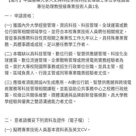
【徵才】中國醫藥大學人文與科技學院科技管理碩士學位學程誠徵
專任助理教授級專業技術人員1名
一、 申請資格：
(一) 獲國內外大學經營管理、資訊科技、科技管理、全球運籌或數
位行銷等相關領域學位，並符合本校專業技術人員聘任相關規定，
曾從事與應聘科目性質相關之專業性工作九年以上，具特殊專業實
務、具體事蹟或成就，足以勝任教學工作者。
(二) 本職缺以具科技管理、數位行銷、智慧供應鏈管理、科技化全
球運籌、數位流通管理、企業戰略管理或跨境電商實務經驗者為
佳。曾於大專校院國際事務或招生行政單位任職，並具主管、經
理、區域負責人、行政主管或同等專業職責經驗者尤佳。
(三) 應徵者須能開設AI生成應用、AI數位行銷、智慧供應鏈與跨境電
商實務等科技管理相關課程，並能協助公共事務中心之校務行政統
籌、校級公共關係維繫、媒體溝通與品牌創新發展規劃。具大學教
學經驗與優異之雙語溝通能力者尤佳。
二、 意者請備妥下列資料及證件（電子檔）：
(一) 擬聘專業技術人員基本資料表及英文CV。