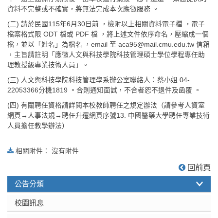
資料不完整或不確實，將無法完成本次應徵服務 。
(二) 請於民國115年6月30日前 ，檢附以上相關資料電子檔 ，電子
檔案格式限 ODT 檔或 PDF 檔 ，將上述文件依序命名，壓縮成一個
檔，並以「姓名」為檔名 ，email 至 aca95@mail.cmu.edu.tw 信箱
，主旨請註明「應徵人文與科技學院科技管理碩士學位學程專任助
理教授級專業技術人員」。
(三) 人文與科技學院科技管理學系辦公室聯絡人：蔡小姐 04-
22053366分機1819 。合則通知面試，不合者恕不退件及函覆 。
(四) 有關聘任資格請詳閱本校教師聘任之規定辦法（請參考人資室
網頁→人事法規→聘任升遷網頁序號13. 中國醫藥大學聘任專業技術
人員擔任教學辦法）
相關附件： 沒有附件
:::
回前頁
公告分類
校園訊息