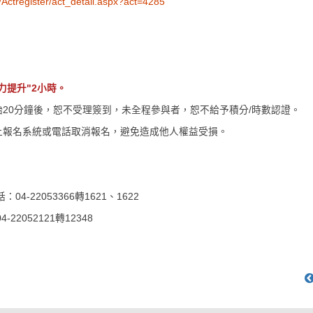
Actregister/act_detail.aspx?act=4285
力提升
"2
小時。
20分鐘後，恕不受理簽到，未全程參與者，恕不給予積分/時數認證。
上報名系統或電話取消報名，避免造成他人權益受損。
2053366轉1621、1622
052121轉12348