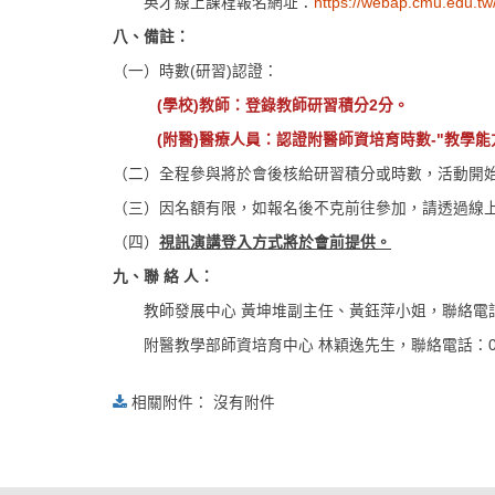
英才線上課程報名網址：
https://webap.cmu.edu.tw/
八、備註：
（一）時數(研習)認證：
(
學校
)
教師：登錄教師研習積分
2
分。
(
附醫
)
醫療人員：認證附醫師資培育時數
-"
教學能
（二）全程參與將於會後核給研習積分或時數，活動開始
（三）因名額有限，如報名後不克前往參加，請透過線
（四）
視訊演講登入方式將於會前提供。
九、聯
絡
人：
教師發展中心 黃坤堆副主任、黃鈺萍小姐，聯絡電話：04-2
附醫教學部師資培育中心 林穎逸先生，聯絡電話：04-22
相關附件： 沒有附件