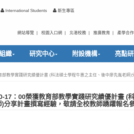
International Students
新生專區
網站導覽
|
校園入口網
|
北港校務
|
推廣教育
|
產學合作
組織
研究中心
附設機構
亮點研
榮獲教育部教學實踐研究績優計畫 (科法碩士學程牛惠之主任、後中廖先胤老
10-17：00榮獲教育部教學實踐研究績優計畫 (
)分享計畫撰寫經驗，敬請全校教師踴躍報名參