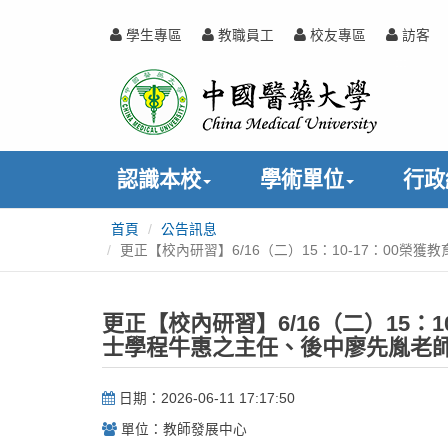
跳
到
學生專區
教職員工
校友專區
訪客
主
中
:::
要
內
國
容
醫
認識本校
學術單位
行政
藥
首頁
公告訊息
:::
大
更正【校內研習】6/16（二）15：10-17：00
學
更正【校內研習】6/16（二）15：
士學程牛惠之主任、後中廖先胤老師
日期：2026-06-11 17:17:50
單位：教師發展中心