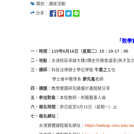
類別：講座活動
分享：
「教學
一、時間：
115
年
6
月
16
日（星期二）
15
：
10-17
：
00
二、地點：
水湳校區卓越大樓2樓史丹佛會議室(英才及
三、講師：
科技法律碩士學位學程
牛惠之
主任
學士後中醫學系
廖先胤
老師
四、講題：
教學實踐研究績優計畫經驗分享
五、參加對象：
本校教師、附醫醫事人員
六、報名時間：
即日起至6月15日（星期一）止
七、報名網址：
水湳實體課程報名網址：
https://webap.cmu.edu.tw/