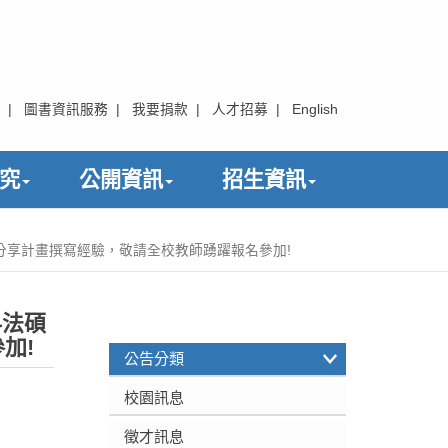
|
圖書資訊服務
|
我要捐款
|
人才招募
|
English
究
公開資訊
招生資訊
師)分享計畫撰寫經驗，敬請全校教師踴躍報名參加!
科法碩
:::
加!
公告分類
校園訊息
徵才訊息