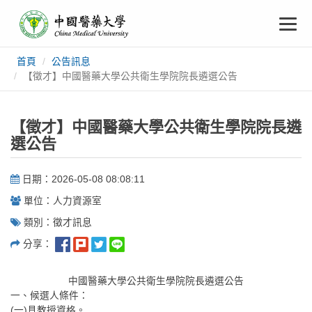
中
跳
To
到
主
國
要
na
首頁
公告訊息
:::
內
醫
【徵才】中國醫藥大學公共衛生學院院長遴選公告
容
藥
【徵才】中國醫藥大學公共衛生學院院長遴
大
選公告
學
日期：2026-05-08 08:08:11
單位：人力資源室
類別：徵才訊息
分享：
中國醫藥大學公共衛生學院院長遴選公告
一、候選人條件：
(一)具教授資格。