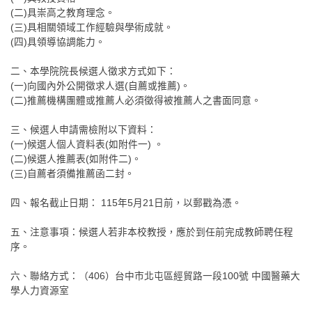
(二)具崇高之教育理念。
(三)具相關領域工作經驗與學術成就。
(四)具領導協調能力。
二、本學院院長候選人徵求方式如下：
(一)向國內外公開徵求人選(自薦或推薦)。
(二)推薦機構團體或推薦人必須徵得被推薦人之書面同意。
三、候選人申請需檢附以下資料：
(一)候選人個人資料表(如附件一) 。
(二)候選人推薦表(如附件二)。
(三)自薦者須備推薦函二封。
四、報名截止日期： 115年5月21日前，以郵戳為憑。
五、注意事項：候選人若非本校教授，應於到任前完成教師聘任程
序。
六、聯絡方式：（406）台中市北屯區經貿路一段100號 中國醫藥大
學人力資源室