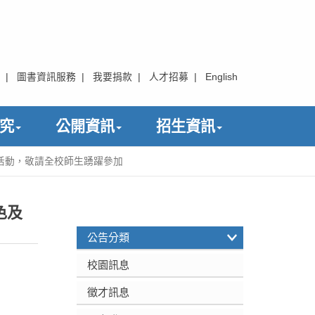
|
圖書資訊服務
|
我要捐款
|
人才招募
|
English
究
公開資訊
招生資訊
」活動，敬請全校師生踴躍參加
色及
:::
公告分類
校園訊息
徵才訊息