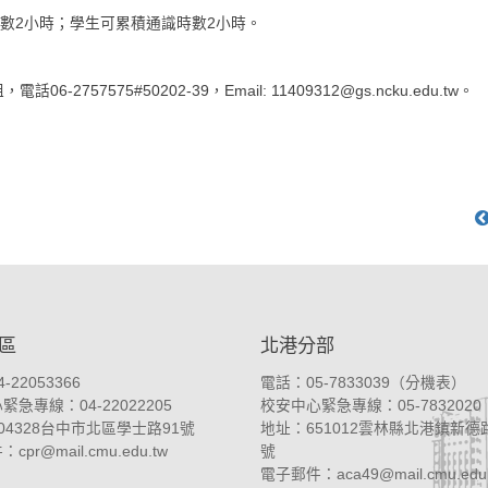
數2小時；學生可累積通識時數2小時。
575#50202-39，Email: 11409312@gs.ncku.edu.tw。
區
北港分部
-22053366
電話：05-7833039（
分機表
）
急專線：04-22022205
校安中心緊急專線：05-7832020
04328台中市北區學士路91號
地址：
651012雲林縣北港鎮新德路
件：
cpr@mail.cmu.edu.tw
號
電子郵件：
aca49@mail.cmu.edu