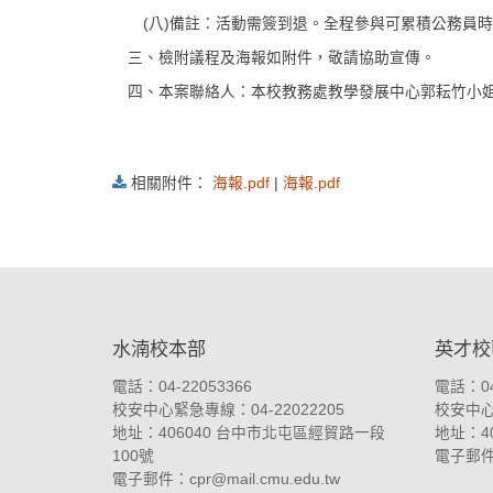
(八)備註：活動需簽到退。全程參與可累積公務員時
三、檢附議程及海報如附件，敬請協助宣傳。
四、本案聯絡人：本校教務處教學發展中心郭耘竹小姐，電話06-2757
相關附件：
海報.pdf
|
海報.pdf
:::
水湳校本部
英才校
電話：04-22053366
電話：04
校安中心緊急專線：04-22022205
校安中心緊
地址：
406040 台中市北屯區經貿路一段
地址：
4
100號
電子郵
電子郵件：
cpr@mail.cmu.edu.tw