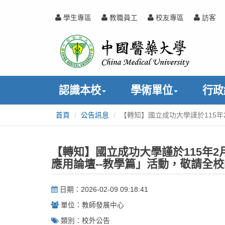
跳
到
學生專區
教職員工
校友專區
訪客
主
中
:::
要
內
國
容
醫
認識本校
學術單位
行政
藥
首頁
公告訊息
【轉知】國立成功大學謹於115年
:::
大
學
【轉知】國立成功大學謹於115年2
應用論壇--教學篇」活動，敬請全
日期：2026-02-09 09:18:41
單位：教師發展中心
類別：校外公告