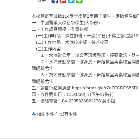
本校體育室誠徵114學年度第2學期工讀生，應徵條件如
一、中國醫藥大學在學學生(大學部)
二、工作認真積極、有責任感
(一)工作時間：彈性排班，一週(平日)不得工讀超過1
(二)工作地點：水湳校本部、英才校區
(三)工作內容：
１、水湳辦公室：辦公室環境整潔、接聽電話、器材
２、水湳運動空間：健身房、舞蹈教室與桌球室開放事
關經驗尤佳。
３、英才運動空間：健身房、舞蹈教室與桌球室開放事
關經驗尤佳。
三、請自行點選連結 https://forms.gle/r7eZFCD
四、收件截止日：115/1/30(五)下午17點前
五、聯絡電話：04-22053366#1270 吳小姐
相關附件： 沒有附件