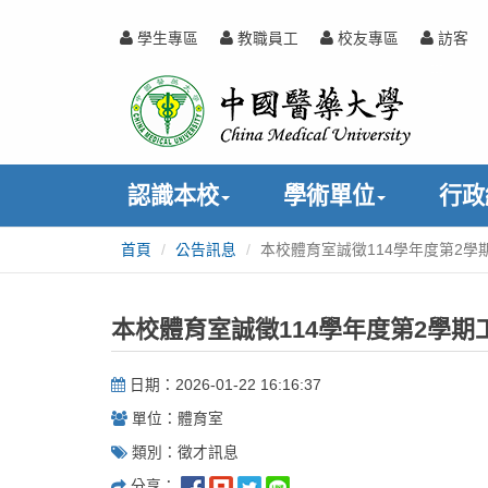
跳
到
學生專區
教職員工
校友專區
訪客
主
中
:::
要
內
國
容
醫
認識本校
學術單位
行政
藥
首頁
公告訊息
本校體育室誠徵114學年度第2學
:::
大
學
本校體育室誠徵114學年度第2學期
日期：2026-01-22 16:16:37
單位：體育室
類別：徵才訊息
分享：