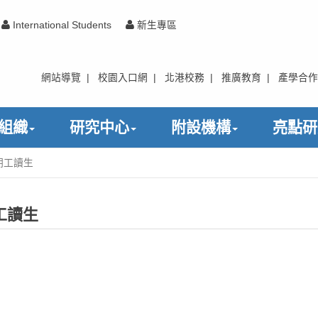
International Students
新生專區
網站導覽
|
校園入口網
|
北港校務
|
推廣教育
|
產學合作
組織
研究中心
附設機構
亮點研
期工讀生
工讀生