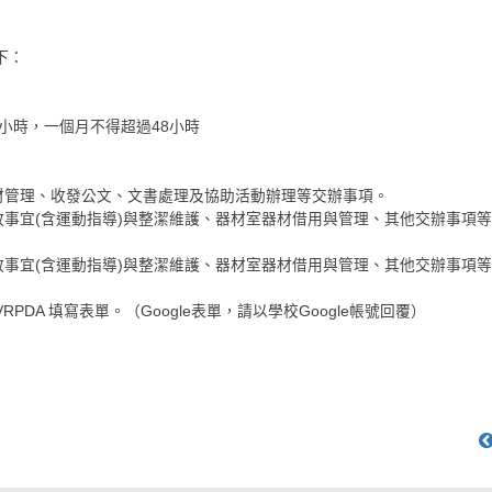
下：
2小時，一個月不得超過48小時
管理、收發公文、文書處理及協助活動辦理等交辦事項。
宜(含運動指導)與整潔維護、器材室器材借用與管理、其他交辦事項等
宜(含運動指導)與整潔維護、器材室器材借用與管理、其他交辦事項等
FS8SDVRPDA 填寫表單。（Google表單，請以學校Google帳號回覆）