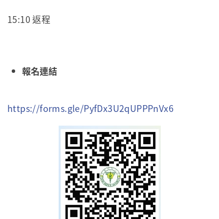
15:10 返程
報名連結
https://forms.gle/PyfDx3U2qUPPPnVx6
(link is
external)