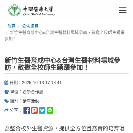
中
跳
To
到
主
國
要
na
首頁
公告訊息
:::
內
醫
新竹生醫育成中心&台灣生醫材料場域參訪，敬邀全校師生踴躍
容
參加！
藥
新竹生醫育成中心&台灣生醫材料場域參
大
訪，敬邀全校師生踴躍參加！
學
日期：2025-10-13 17:18:41
單位：產學合作處
類別：講座活動
分享：
為整合校外生醫資源，提供全方位且務實的培育環