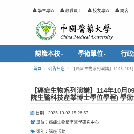
跳
到
學生專區
教職員工
校友專區
訪客
主
中
:::
要
內
國
容
醫
認識本校
學術單位
行政
藥
首頁
公告訊息
【癌症生物系列演講】114年10月09
:::
大
學
【癌症生物系列演講】114年10月09日(四
院生醫科技產業博士學位學程) 學
日期：2025-10-02 15:28:57
單位：癌症生物精準醫學研究中心
類別：講座活動