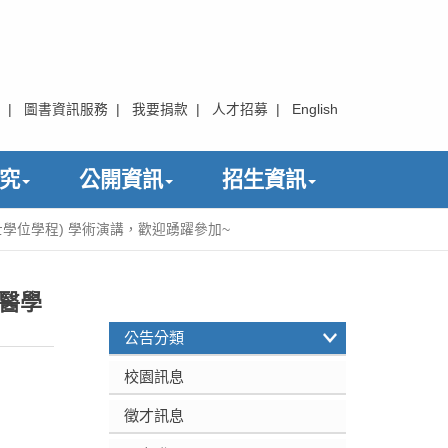
|
圖書資訊服務
|
我要捐款
|
人才招募
|
English
究
公開資訊
招生資訊
產業博士學位學程) 學術演講，歡迎踴躍參加~
(醫學
:::
公告分類
校園訊息
徵才訊息