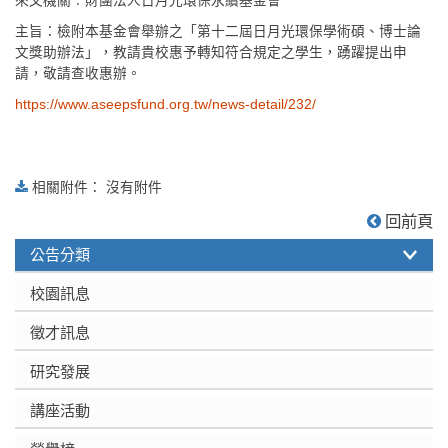
來文機關︰財團法人日月光環保永續基金會
主旨：檢附本基金會舉辦之「第十二屆日月光環保學術碩、博士論
文獎助辦法」，教請貴校惠予轉知符合規定之學生，踴躍提出申
請，敬請查收惠辦。
https://www.aseepsfund.org.tw/news-detail/232/
相關附件： 沒有附件
:::
回前頁
公告分類
校園訊息
徵才訊息
研究發展
講座活動