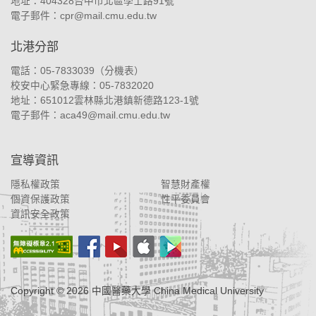
地址：
404328台中市北區學士路91號
電子郵件：
cpr@mail.cmu.edu.tw
北港分部
電話：05-7833039（
分機表
）
校安中心緊急專線：05-7832020
地址：
651012雲林縣北港鎮新德路123-1號
電子郵件：
aca49@mail.cmu.edu.tw
宣導資訊
隱私權政策
智慧財產權
個資保護政策
性平委員會
資訊安全政策
Copyright ©
2026
中國醫藥大學 China Medical University