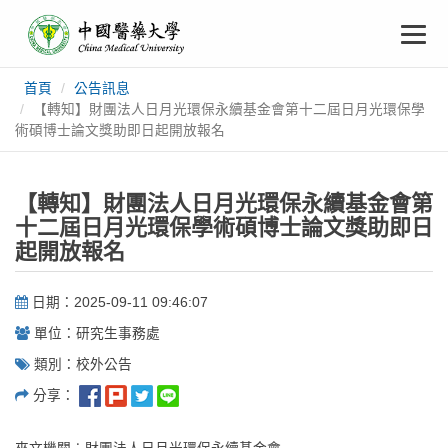
中
跳
To
到
主
國
要
na
首頁
公告訊息
:::
內
醫
【轉知】財團法人日月光環保永續基金會第十二屆日月光環保學
容
術碩博士論文獎助即日起開放報名
藥
【轉知】財團法人日月光環保永續基金會第
大
十二屆日月光環保學術碩博士論文獎助即日
起開放報名
學
日期：2025-09-11 09:46:07
單位：研究生事務處
類別：校外公告
分享：