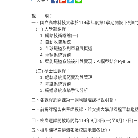
說 明：
一、國立高雄科技大學於114學年度第1學期開設下列8
(一) 大學部課程：
1. 鐵路技術概論(一)
2. 自動收費系統
3. 全球鐵道及列車發展概述
4. 車輛系統實務
5. 智能鐵道系統設計與實現：AI模型結合Python
(二) 碩士班課程：
1. 輕軌系統規範實務與管理
2. 臺鐵系統實務
3. 鐵道系統攻擊手法分析
二、各課程於開課第一週均辦理課程說明會。
三、前揭課程皆由業師授課，並安排大學部課程至軌道
四、校際選課開放時間為114年9月8日(一)至9月17日(三
五、檢附課程宣傳海報及校園地圖各1份。