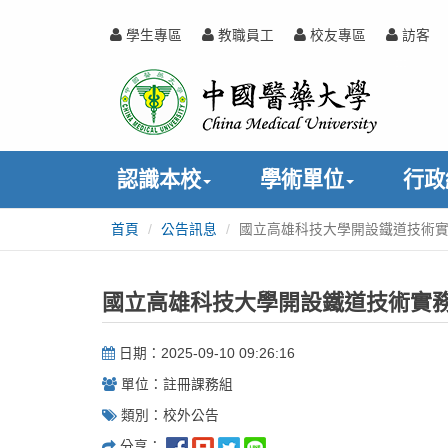
跳
到
學生專區
教職員工
校友專區
訪客
主
中
:::
要
內
國
容
醫
認識本校
學術單位
行政
藥
首頁
公告訊息
國立高雄科技大學開設鐵道技術
:::
大
學
國立高雄科技大學開設鐵道技術實
日期：2025-09-10 09:26:16
單位：註冊課務組
類別：校外公告
分享：