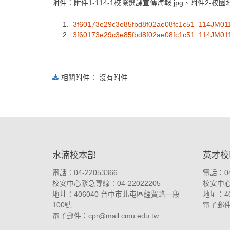
附件：附件1-114-1校際選課宣傳海報.jpg、附件2-校園地
1.
3f60173e29c3e85fbd8f02ae08fc1c51_114JM01
2.
3f60173e29c3e85fbd8f02ae08fc1c51_114JM01
相關附件： 沒有附件
:::
水湳校本部
英才校
電話：04-22053366
電話：04
校安中心緊急專線：04-22022205
校安中心緊
地址：
406040 台中市北屯區經貿路一段
地址：
4
100號
電子郵
電子郵件：
cpr@mail.cmu.edu.tw