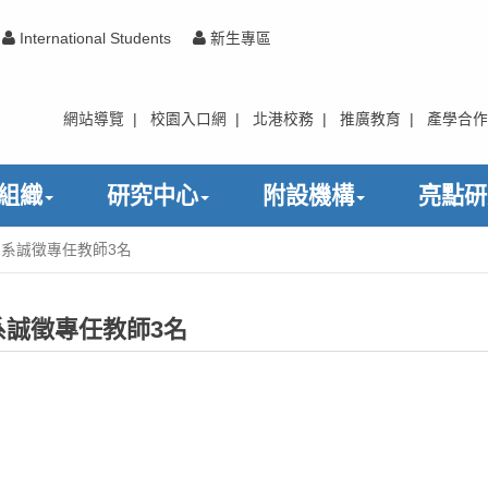
International Students
新生專區
網站導覽
|
校園入口網
|
北港校務
|
推廣教育
|
產學合作
組織
研究中心
附設機構
亮點研
系誠徵專任教師3名
誠徵專任教師3名