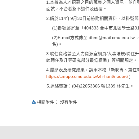
1.本校為人才招募之目的蒐集之個人資訊，並
面試，不合者恕不退件及函覆。
2.請於114年9月30日前檢附相關資料，以掛號郵寄
(1)掛號郵寄至「404333 台中市北區學
(2)E-mail方式傳至 dbmi@mail.c
名)。
3.聘任資格請至人力資源室網頁/人事法規/聘
師聘任及升等研究部分最低標準」等相關規定。
4.履歷表及研究成果，請用本校「新聘專、兼任
https://cmupo.cmu.edu.tw/zh-hant/node/6
)
5.連絡電話：(04)22053366 轉1339 林先生。
相關附件： 沒有附件
:::