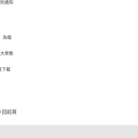
合則通知
名」為檔
藥大學教
頁下載
回前頁