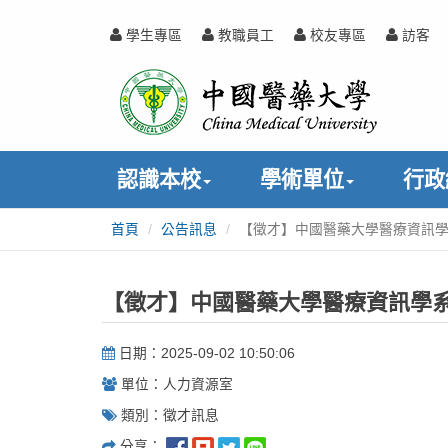
跳
到
學生專區
教職員工
校友專區
訪客
主
中
:::
要
內
國
容
醫
認識本校
學術單位
行政
藥
首頁
公告訊息
【徵才】中國醫藥大學醫療資訊學
:::
大
學
【徵才】中國醫藥大學醫療資訊學系
日期：2025-09-02 10:50:06
單位：人力資源室
類別：徵才訊息
分享：