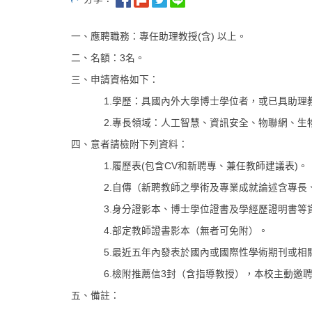
一、應聘職務：專任助理教授(含) 以上。
二、名額：3名。
三、申請資格如下：
1.學歷：具國內外大學博士學位者，或已具助理教
2.專長領域：人工智慧、資訊安全、物聯網、生
四、意者請檢附下列資料：
1.履歷表(包含CV和新聘專、兼任教師建議表)。
2.自傳（新聘教師之學術及專業成就論述含專
3.身分證影本、博士學位證書及學經歷證明書等
4.部定教師證書影本（無者可免附）。
5.最近五年內發表於國內或國際性學術期刊或相關著
6.檢附推薦信3封（含指導教授），本校主動邀
五、備註：