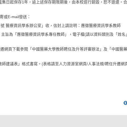
自蒐集日起保存1年，逾上述保存期限期後，由本校逕行銷毀，恕不退還。
或E-mail發送：
士路91號 醫療資訊學系辦公室」收，信封上請註明：應徵醫療資訊學系教師
mu.edu.tw ，主旨為「應徵醫療資訊學系專任教師」，電子檔(請以資料類別及「姓
任升遷網頁下載參閱「中國醫藥大學教師聘任及升等評審辦法」及「中國醫
教師建議表」格式書寫。(表格請至人力資源室網頁/人事法規/聘任升遷網