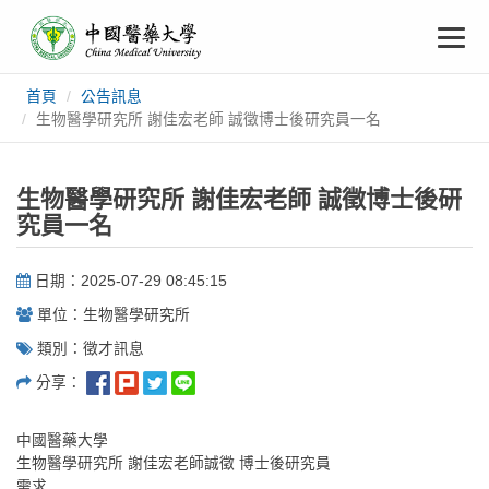
中
跳
To
到
主
國
要
na
首頁
公告訊息
:::
內
醫
生物醫學研究所 謝佳宏老師 誠徵博士後研究員一名
容
藥
生物醫學研究所 謝佳宏老師 誠徵博士後研
大
究員一名
學
日期：2025-07-29 08:45:15
單位：生物醫學研究所
類別：徵才訊息
分享：
中國醫藥大學
生物醫學研究所 謝佳宏老師誠徵 博士後研究員
需求