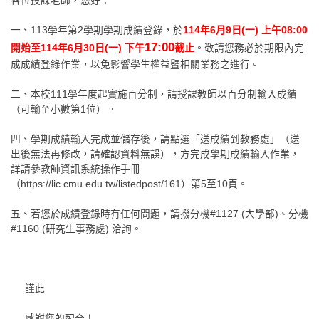
各位授課老師，您好：
一、113學年第2學期學期成績登錄，於
114年6月9日(一) 上午08:00
17:00
開始至114年6月30日(一) 下午
截止
。敬請您務必於期限內完
成成績登錄作業，以免影響學生權益暨相關業務之進行。
二、本校111學年度起實施百分制，請授課教師以百分制輸入成績
（可輸至小數第1位）。
四、學期成績輸入完成並儲存後，請點選「送成績到教務處」（送
出後無法再修改，請確認資料無誤），方完成學期成績輸入作業，
詳請參教師資訊系統操作手冊
（https://lic.cmu.edu.tw/listedpost/161）第5至10頁。
五、若您於成績登錄時有任何問題，請撥分機#1127 (大學部)、分機
#1160 (研究生事務處) 洽詢。
謹此
感謝您的配合！