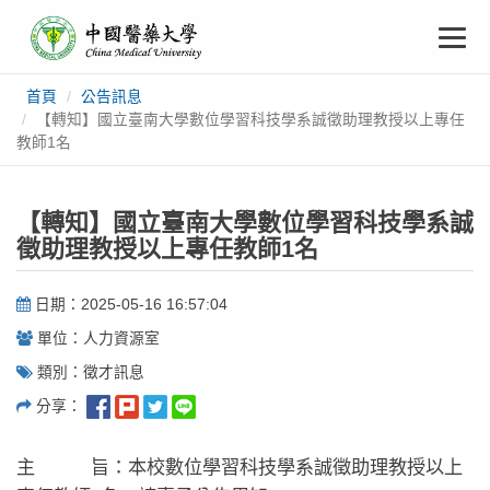
中
跳
To
到
主
國
要
na
首頁
公告訊息
:::
內
醫
【轉知】國立臺南大學數位學習科技學系誠徵助理教授以上專任
容
教師1名
藥
【轉知】國立臺南大學數位學習科技學系誠
大
徵助理教授以上專任教師1名
學
日期：2025-05-16 16:57:04
單位：人力資源室
類別：徵才訊息
分享：
主 旨：本校數位學習科技學系誠徵助理教授以上