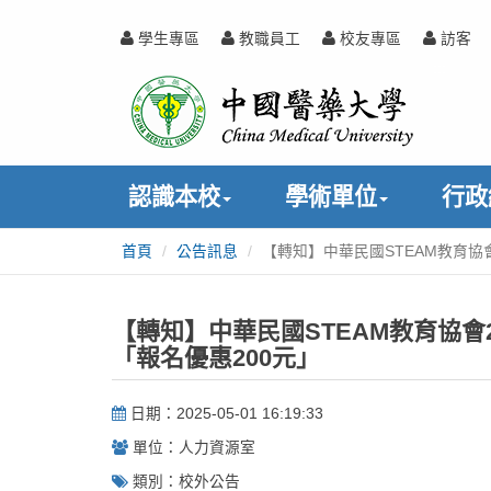
跳
到
學生專區
教職員工
校友專區
訪客
主
中
:::
要
內
國
容
醫
認識本校
學術單位
行政
藥
首頁
公告訊息
【轉知】中華民國STEAM教育協會
:::
大
學
【轉知】中華民國STEAM教育協會20
「報名優惠200元」
日期：2025-05-01 16:19:33
單位：人力資源室
類別：校外公告