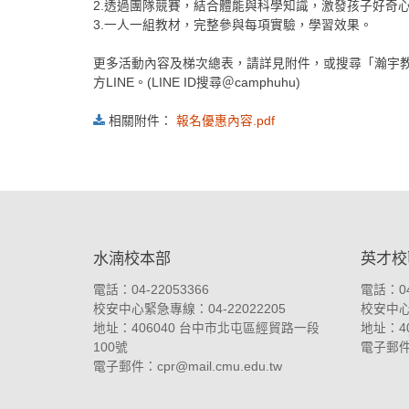
2.透過團隊競賽，結合體能與科學知識，激發孩子好奇
3.一人一組教材，完整參與每項實驗，學習效果。
更多活動內容及梯次總表，請詳見附件，或搜尋「瀚宇教育冬夏令營
方LINE。(LINE ID搜尋＠camphuhu)
相關附件：
報名優惠內容.pdf
:::
水湳校本部
英才校
電話：04-22053366
電話：04
校安中心緊急專線：04-22022205
校安中心緊
地址：
406040 台中市北屯區經貿路一段
地址：
4
100號
電子郵
電子郵件：
cpr@mail.cmu.edu.tw