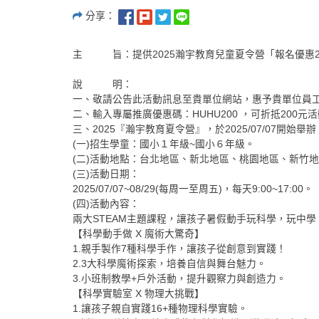
分享：
主 旨：提供2025瀚宇教育兒童夏令營「報名優惠2
說 明：
一、敬請公告此活動訊息至貴單位網站，惠予貴單位員工
二、輸入專屬推廣優惠碼：HUHU200 ，可折抵200元活動費用，
三、2025『瀚宇教育夏令營』，於2025/07/07開始舉辦
(一)招生學童：國小１年級~國小６年級。
(二)活動地點：台北地區、新北地區、桃園地區、新竹
(三)活動日期：
2025/07/07~08/29(每周一至周五)，每天9:00~17:00。
(四)活動內容：
兩大STEAM主題課程，讓孩子暑假動手玩科學，玩中學
【科學動手做 X 魔術大驚奇】
1.親手製作7種科學手作，讓孩子從創意到實踐！
2.3大科學魔術探索，培養自信與舞台魅力。
3.小班制教學+戶外活動，提升觀察力與創造力。
【科學實驗室 X 物理大挑戰】
1.讓孩子親自實踐16+種物理科學實驗。