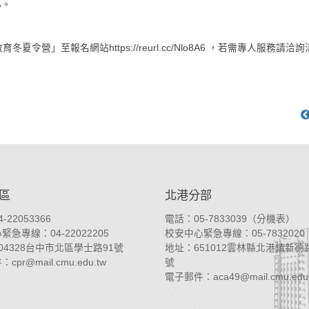
心。
」至報名網站https://reurl.cc/Nlo8A6 ，若需專人服務請洽
區
北港分部
-22053366
電話：05-7833039（
分機表
）
急專線：04-22022205
校安中心緊急專線：05-7832020
04328台中市北區學士路91號
地址：
651012雲林縣北港鎮新德路
件：
cpr@mail.cmu.edu.tw
號
電子郵件：
aca49@mail.cmu.edu