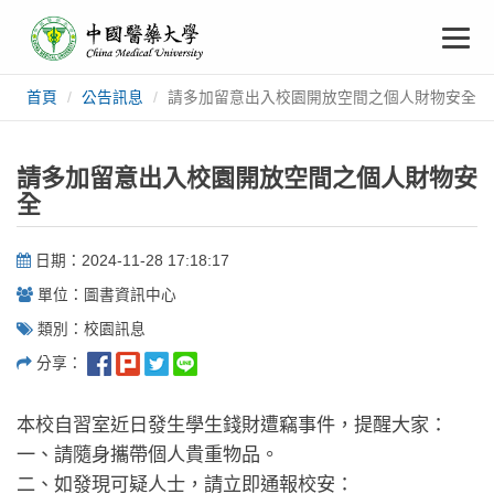
中
跳
To
到
主
國
要
na
首頁
公告訊息
請多加留意出入校園開放空間之個人財物安全
:::
內
醫
容
藥
請多加留意出入校園開放空間之個人財物安
全
大
日期：2024-11-28 17:18:17
學
單位：圖書資訊中心
類別：校園訊息
分享：
本校自習室近日發生學生錢財遭竊事件，提醒大家：
一、請隨身攜帶個人貴重物品。
二、如發現可疑人士，請立即通報校安：