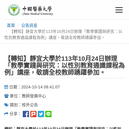
中
跳
To
到
主
國
要
na
首頁
公告訊息
:::
內
醫
【轉知】靜宜大學於113年10月24日辦理「教學實踐與研究：以
容
性別教育通識課程為例」講座，敬請全校教師踴躍參加。
藥
【轉知】靜宜大學於113年10月24日辦理
大
「教學實踐與研究：以性別教育通識課程為
例」講座，敬請全校教師踴躍參加。
學
日期：2024-10-14 08:41:07
單位：教師發展中心
類別：校外公告
分享：