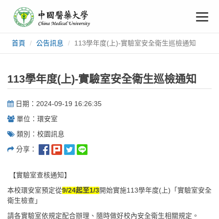
中
跳
To
到
主
國
要
na
首頁
公告訊息
113學年度(上)-實驗室安全衛生巡檢通知
:::
內
醫
容
藥
113學年度(上)-實驗室安全衛生巡檢通知
大
日期：2024-09-19 16:26:35
單位：環安室
學
類別：校園訊息
分享：
【實驗室查核通知】
本校環安室預定從
9/24起至1/3
開始實施113學年度(上)「實驗室安全
衛生檢查」
請各實驗室依規定配合辦理、隨時做好校內安全衛生相關規定。