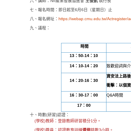
六、講師：NII產業發展協進會
王俊凱
執行長
七、報名時間：即日起至6月6日（星期日）止
八、報名網址：
https://webap.cmu.edu.tw/Actregister/
九、議程：
時間
13
：
50-14
：
10
14
：
10-14
：
20
致歡迎詞與
資安法上路
14
：
20-16
：
30
衝擊：以個
16
：
30-17
：
00
Q&A時間
17
：
00
十、時數(研習)認證：
(學校)教師：登錄教師研習積分1分。
(學校)職員：認證教育訓練
選修
時數3小時。