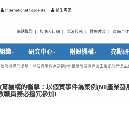
International Students
新生專區
網站導覽
|
校園入口網
|
北港校務
|
推廣教育
|
產學合作
組織
研究中心
附設機構
亮點研
教育機構的衝擊：以個資事件為案例(NII產業發展協進會王俊凱執行長主
育機構的衝擊：以個資事件為案例(NII產業發
教職員務必撥冗參加!