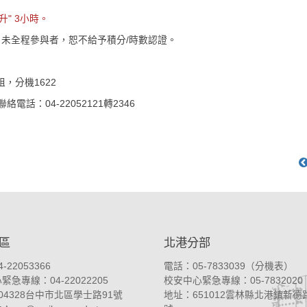
" 3小時。
未全程參與者，恕不給予積分/時數認證。
，分機1622
4-22052121轉2346
區
北港分部
-22053366
電話：05-7833039（
分機表
）
急專線：04-22022205
校安中心緊急專線：05-7832020
04328台中市北區學士路91號
地址：
651012雲林縣北港鎮新德路