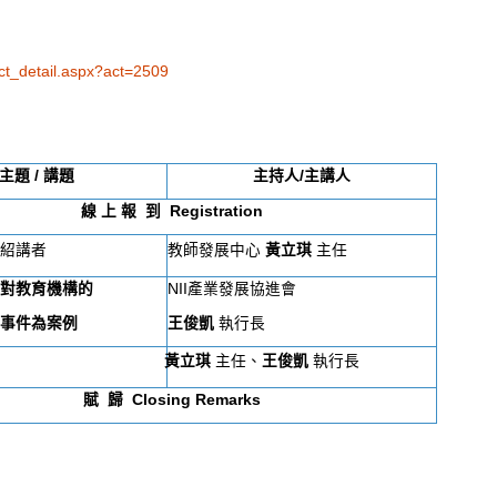
act_detail.aspx?act=2509
主題
/
講題
主持人
/
主講人
線
上
報
到
Registration
介紹講者
教師發展中心
黃立琪
主任
後對教育機構的
NII產業發展協進會
資事件為案例
王俊凱
執行長
黃立琪
主任、
王俊凱
執行長
賦
歸
Closing Remarks