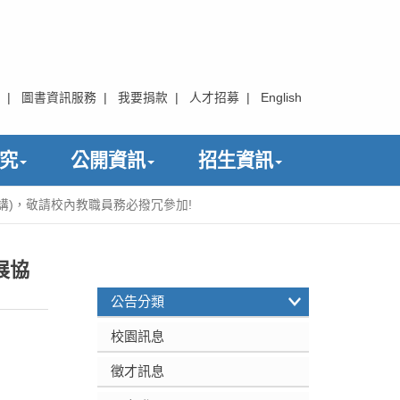
|
圖書資訊服務
|
我要捐款
|
人才招募
|
English
究
公開資訊
招生資訊
講)，敬請校內教職員務必撥冗參加!
展協
:::
公告分類
校園訊息
徵才訊息