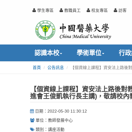
跳
到
學生專區
教職員工
校友專區
訪客
主
中
:::
要
內
國
容
醫
認識本校
學術單位
行政
藥
首頁
公告訊息
【個資線上課程】資安法上路後對
:::
大
學
【個資線上課程】資安法上路後對教
進會王俊凱執行長主講)，敬請校內
日期：2022-05-30 11:30:12
單位：教師發展中心
類別：講座活動