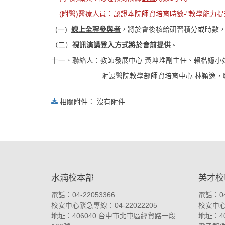
(附醫)醫療人員：認證本院師資培育時數-"教學能力提升
(一)
線上全程參與者
，將於會後核給研習積分或時數，
（二）
視訊演講登入方式將於會前提供
。
十一、聯絡人：教師發展中心 黃坤堆副主任、賴楷嬑小姐
附設醫院教學部師資培育中心 林穎逸，聯絡電話：0
相關附件： 沒有附件
:::
水湳校本部
英才校
電話：04-22053366
電話：04
校安中心緊急專線：04-22022205
校安中心緊
地址：
406040 台中市北屯區經貿路一段
地址：
4